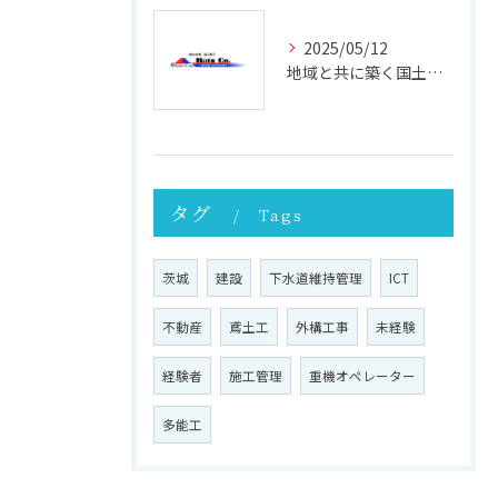
2025/05/12
地域と共に築く国土強靭化の未来 ─ その重要性と実践への第一歩
タグ
Tags
茨城
建設
下水道維持管理
ICT
不動産
鳶土工
外構工事
未経験
経験者
施工管理
重機オペレーター
多能工