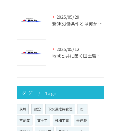
2025/05/29
新3K労働条件とは何か 働きやすさと未来を考える
2025/05/12
地域と共に築く国土強靭化の未来 ─ その重要性と実践への第一歩
タグ
Tags
茨城
建設
下水道維持管理
ICT
不動産
鳶土工
外構工事
未経験