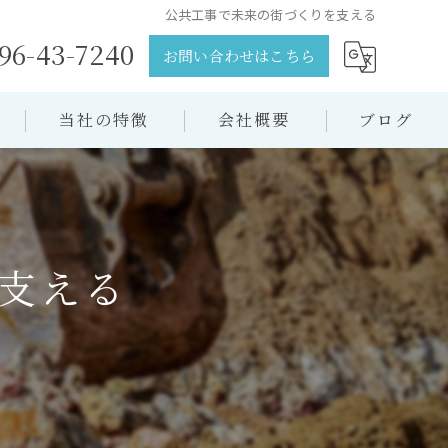
公共工事で未来の街づくりを支える
96-43-7240
お問い合わせはこちら
当社の特徴
会社概要
ブログ
土木
コラム
舗装工事
支える
下水道工事
公共工事
造成工事