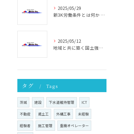
2025/05/29
新3K労働条件とは何か 働きやすさと未来を考える
2025/05/12
地域と共に築く国土強靭化の未来 ─ その重要性と実践への第一歩
タグ
Tags
茨城
建設
下水道維持管理
ICT
不動産
鳶土工
外構工事
未経験
経験者
施工管理
重機オペレーター