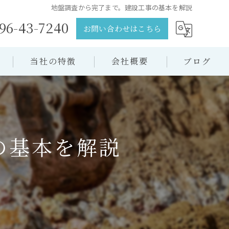
地盤調査から完了まで。建設工事の基本を解説
96-43-7240
お問い合わせはこちら
当社の特徴
会社概要
ブログ
土木
コラム
舗装工事
の基本を解説
下水道工事
公共工事
造成工事