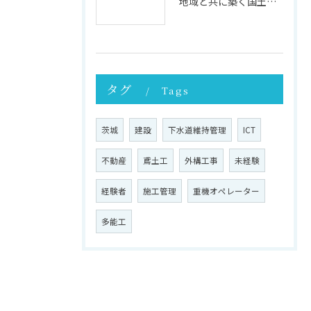
地域と共に築く国土強靭化の未来 ─ その重要性と実践への第一歩
タグ
Tags
茨城
建設
下水道維持管理
ICT
不動産
鳶土工
外構工事
未経験
経験者
施工管理
重機オペレーター
多能工