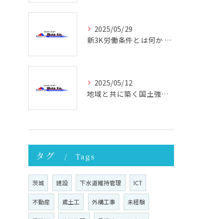
2025/05/29
新3K労働条件とは何か 働きやすさと未来を考える
2025/05/12
地域と共に築く国土強靭化の未来 ─ その重要性と実践への第一歩
タグ
Tags
茨城
建設
下水道維持管理
ICT
不動産
鳶土工
外構工事
未経験