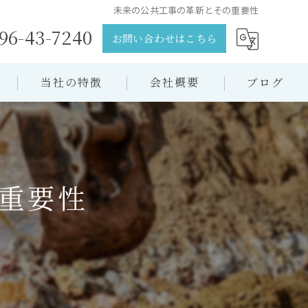
未来の公共工事の革新とその重要性
96-43-7240
お問い合わせはこちら
当社の特徴
会社概要
ブログ
土木
コラム
舗装工事
重要性
下水道工事
公共工事
造成工事