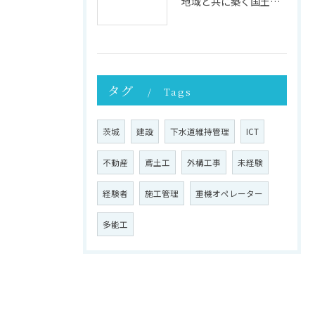
地域と共に築く国土強靭化の未来 ─ その重要性と実践への第一歩
タグ
Tags
茨城
建設
下水道維持管理
ICT
不動産
鳶土工
外構工事
未経験
経験者
施工管理
重機オペレーター
多能工